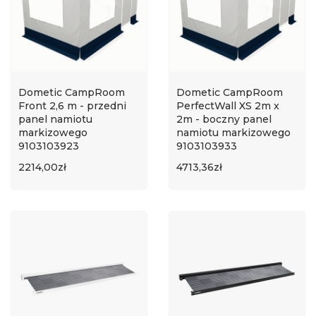
Dometic CampRoom
Dometic CampRoom
Front 2,6 m - przedni
PerfectWall XS 2m x
panel namiotu
2m - boczny panel
markizowego
namiotu markizowego
9103103923
9103103933
2214,00zł
4713,36zł