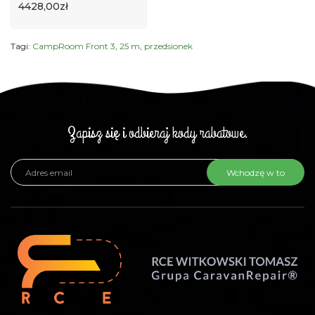
4428,00zł
Tagi:
CampRoom Front 3
,
25 m
,
przedsionek
Zapisz się i odbieraj kody rabatowe.
Wchodzę w to