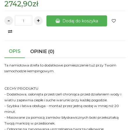
2742,90zł
-
+
Dodaj do koszyka
OPIS
OPINIE (0)
Ta namiotowa strefa to dodatkowe pomieszczenie tuż przy Twoim
samochodzie kempingowym.
CECHY PRODUKTU
- Dodatkowa, osłonięta przestrzeń chroniąca przed działaniem wody i
wiatru zapewnia ciepłe i suche warunki przy każdej pogodzie.
- Szybka i łatwa obsługa - montaż przez jedną osobę w mniej niż 20
minut.
- Mocowane za pomocą zamków błyskawicznych boki przekształcą
Twoją markizę w przedsionek.
- Odporne na zarysowania uszczelnienia tworzą całkowicie