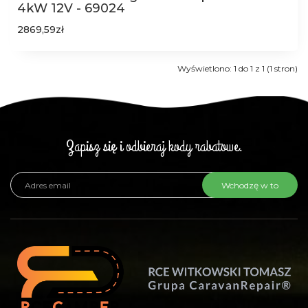
4kW 12V - 69024
2869,59zł
Wyświetlono: 1 do 1 z 1 (1 stron)
Zapisz się i odbieraj kody rabatowe.
Wchodzę w to