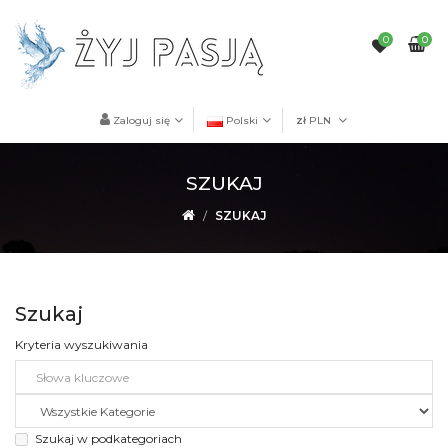
0
0
Zaloguj się
Polski
zł
PLN
SZUKAJ
SZUKAJ
Szukaj
Kryteria wyszukiwania
Szukaj w podkategoriach