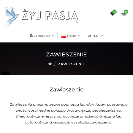
0
0
Zaloguj się
Polski
zł
PLN
ZAWIESZENIE
ZAWIESZENIE
Zawieszenie
Zawieszenia pneumatyczne podnoszą komfort jazdy, poprawiają
właściwości jezdne pojazdu oraz zwiększą bezpieczeństwo.
Pneumatyczne resory pomocnicze umożliwiają ręczną lub
automatyczną regulację wysokości zawieszenia.